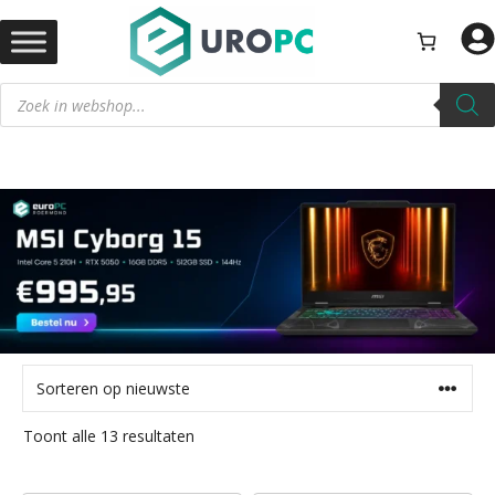
Ga
naar
de
Producten
inhoud
zoeken
Gesorteerd
Toont alle 13 resultaten
op
nieuwste