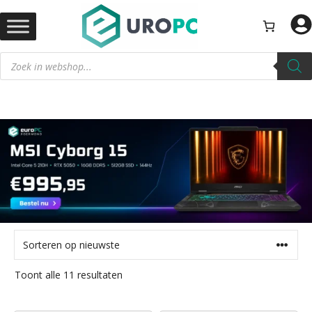
Ga
naar
de
Producten
inhoud
zoeken
Gesorteerd
Toont alle 11 resultaten
op
nieuwste