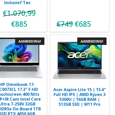
Inclusief Tas
€
1.070,99
€
885
€
749
€
685
ke
e
Oorspronkelijke
Huidige
Oorspronkeli
Huidige
prijs
prijs
prijs
prijs
AANBIEDING!
AANBIEDING!
was:
is:
was:
is:
.
€1.070,99.
€885.
€749.
€685.
HP Omnibook 17-
C0073CL 17.3″ F-HD
Acer Aspire Lite 15 | 15.6”
uchscreen 400 Nits
Full HD IPS | AMD Ryzen 3
P+IR Cam Intel Core
5300U | 16GB RAM |
Ultra 7-258V 32GB
512GB SSD | W11 Pro
DDR5x On-Board 1TB
SSD RTX 4050 6GB