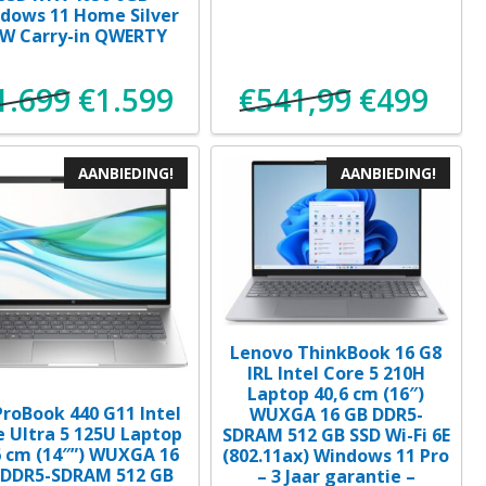
dows 11 Home Silver
W Carry-in QWERTY
1.699
€
1.599
€
541,99
€
499
Oorspronkelijke
Huidige
Oorspronk
Huid
prijs
prijs
prijs
prijs
AANBIEDING!
AANBIEDING!
was:
is:
was:
is:
5.
€1.699.
€1.599.
€541,99.
€499
Lenovo ThinkBook 16 G8
IRL Intel Core 5 210H
Laptop 40,6 cm (16″)
ProBook 440 G11 Intel
WUXGA 16 GB DDR5-
e Ultra 5 125U Laptop
SDRAM 512 GB SSD Wi-Fi 6E
6 cm (14″”) WUXGA 16
(802.11ax) Windows 11 Pro
 DDR5-SDRAM 512 GB
– 3 Jaar garantie –