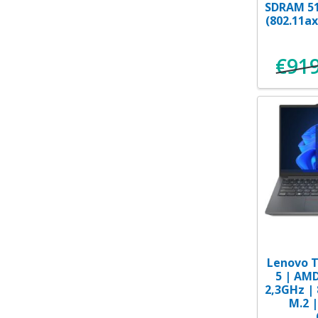
SDRAM 51
(802.11a
€
919
Lenovo T
5 | AM
2,3GHz |
M.2 