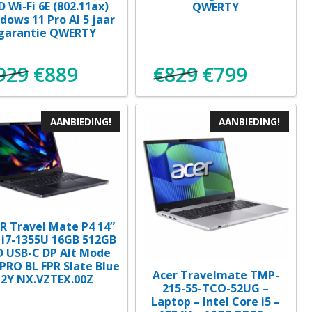
D Wi-Fi 6E (802.11ax)
QWERTY
dows 11 Pro AI 5 jaar
garantie QWERTY
929
€
889
€
829
€
799
ke
e
Oorspronkelijke
Huidige
Oorspronkeli
Huidige
prijs
prijs
prijs
prijs
AANBIEDING!
AANBIEDING!
was:
is:
was:
is:
.
€929.
€889.
€829.
€799.
R Travel Mate P4 14”
 i7-1355U 16GB 512GB
D USB-C DP Alt Mode
PRO BL FPR Slate Blue
Acer Travelmate TMP-
2Y NX.VZTEX.00Z
215-55-TCO-52UG –
Laptop – Intel Core i5 –