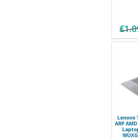
€
1.0
Lenovo 
ARP AMD 
Laptop
WUXGA