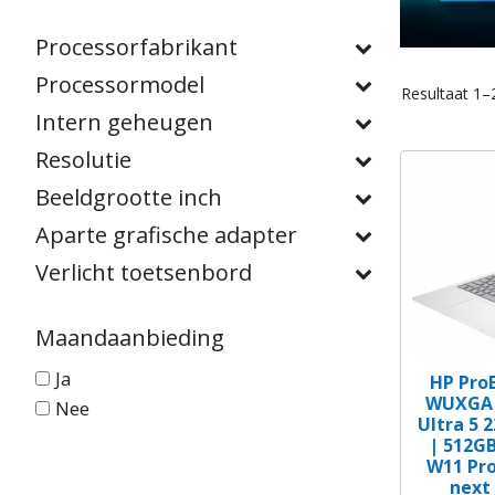
Processorfabrikant
Processormodel
Resultaat 1–
Intern geheugen
Resolutie
Beeldgrootte inch
Aparte grafische adapter
Verlicht toetsenbord
Maandaanbieding
Ja
HP ProB
WUXGA I
Nee
Ultra 5 
| 512GB
W11 Pro
next