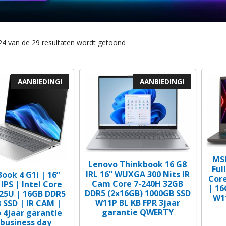
Gesorteerd
24 van de 29 resultaten wordt getoond
op
nieuwste
AANBIEDING!
AANBIEDING!
MSI
Lenovo Thinkbook 16 G8
Ful
IRL 16” WUXGA 300 Nits IR
ook 4 G1i | 16”
Core
Cam Core 7-240H 32GB
PS | Intel Core
| 16
DDR5 (2x16GB) 1000GB SSD
225U | 16GB DDR5
W1
W11P BL KB FPR 3jaar
 SSD | IR CAM |
garantie QWERTY
 4jaar garantie
 business day