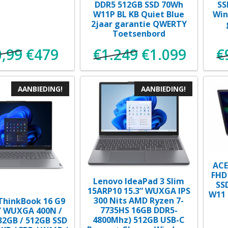
DDR5 512GB SSD 70Wh
SS
W11P BL KB Quiet Blue
Win
2jaar garantie QWERTY
Toetsenbord
,99
€
479
€
1.249
€
1.099
€
Oorspronkelijke
Huidige
Oorspronkelij
Huidig
prijs
prijs
prijs
prijs
AANBIEDING!
AANBIEDING!
was:
is:
was:
is:
€510,99.
€479.
€1.249.
€1.099
ACE
FHD
Lenovo IdeaPad 3 Slim
SS
15ARP10 15.3” WUXGA IPS
W11 
300 Nits AMD Ryzen 7-
ThinkBook 16 G9
7735HS 16GB DDR5-
″ WUXGA 400N /
4800Mhz) 512GB USB-C
 32GB / 512GB SSD