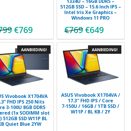
1334U – 16GB DDR5 –
512GB SSD – 15.6 Inch IPS –
Intel Iris Xe Graphics –
Windows 11 PRO
799
€
769
€
769
€
649
Oorspronkelijke
Huidige
Oorspronkeli
Huidige
prijs
prijs
prijs
prijs
AANBIEDING!
AANBIEDING!
was:
is:
was:
is:
€799.
€769.
€769.
€649.
ASUS Vivobook X1704VA /
S Vivobook X1704VA
17.3″ FHD IPS / Core
.3” FHD IPS 250 Nits
7‑150U / 16GB / 1TB SSD /
re 3-100U 8GB DDR5
W11P / BL KB / 2Y
ered (1x SODIMM slot
j) 512GB SSD W11P BL
KB Quiet Blue 2YW