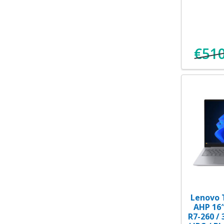
€
510
Lenovo 
AHP 16
R7-260 /