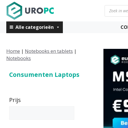
Ga
Producten
naar
zoeken
de
inhoud
Alle categorieën
CO
Home
|
Notebooks en tablets
|
Notebooks
Consumenten Laptops
Prijs