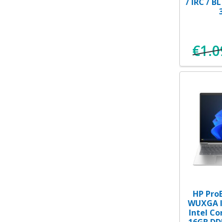
/ IRC / B
€
1.0
HP ProB
WUXGA IP
Intel Co
16GB DD