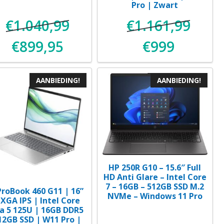
Pro | Zwart
€
1.040,99
€
1.161,99
€
899,95
€
999
ke
e
Oorspronkelijke
Huidige
Oorspronkeli
Huidige
prijs
prijs
prijs
prijs
AANBIEDING!
AANBIEDING!
was:
is:
was:
is:
.
€1.040,99.
€899,95.
€1.161,99.
€999.
HP 250R G10 – 15.6″ Full
HD Anti Glare – Intel Core
7 – 16GB – 512GB SSD M.2
ProBook 460 G11 | 16”
NVMe – Windows 11 Pro
GA IPS | Intel Core
ra 5 125U | 16GB DDR5
12GB SSD | W11 Pro |