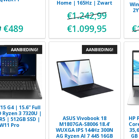
Home | 165Hz | Zwart
Win
2Y
€
1.242,99
9
€
489
€
1.099,95
€
Oorspronkelijke
Huidige
Oorspronkelijke
Huidige
prijs
prijs
prijs
prijs
AANBIEDING!
AANBIEDING!
was:
is:
was:
is:
€549.
€489.
€1.242,99.
€1.099,9
5 G4 | 15.6” Full
 Ryzen 3 7320U |
ASUS Vivobook 18
HP 
R5 | 512GB SSD |
M1807GA-S8006 18.4’
Cor
W11 Pro
WUXGA IPS 144Hz 300N
35,
AG Ryzen AI 7 445 16GB
GB