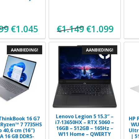
99
€
1.045
€
1.149
€
1.099
Oorspronkelijke
Huidige
Oorspronkelij
Huidig
prijs
prijs
prijs
prijs
AANBIEDING!
AANBIEDING!
was:
is:
was:
is:
€1.099.
€1.045.
€1.149.
€1.099
Lenovo Legion 5 15.3″ –
ThinkBook 16 G7
HP 
i7‑13650HX – RTX 5060 –
Ryzen™ 7 7735HS
WUX
16GB – 512GB – 165Hz –
 40,6 cm (16″)
Ult
W11 Home – QWERTY
 16 GB DDR5-
| 5