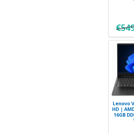
€
54
Lenovo V1
HD | AMD
16GB DD