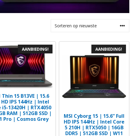
AANBIEDING!
AANBIEDING!
 Thin 15 B13VE | 15.6
l HD IPS 144Hz | Intel
 i5-13420H | RTX4050
GB RAM | 512GB SSD |
MSI Cyborg 15 | 15.6” Full
1 Pro | Cosmos Grey
HD IPS 144Hz | Intel Core
5 210H | RTX5050 | 16GB
DDR5 | 512GB SSD | W11