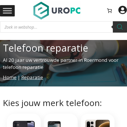
Ga
naar
de
Producten
inhoud
zoeken
Telefoon reparatie
Al 20 jaar uw vertrouwde partner in Roermond voor
telefoon reparatie
Home
|
Reparatie
Kies jouw merk telefoon: