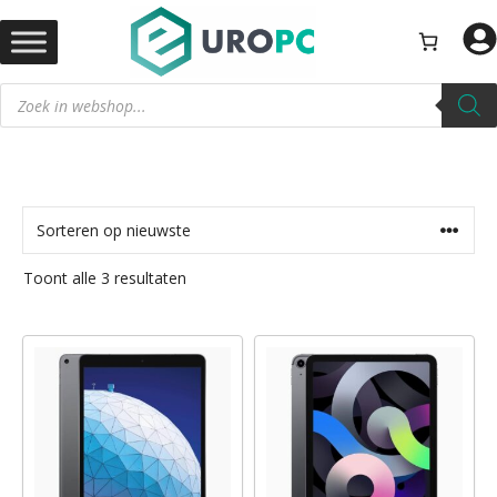
Ga
naar
de
Producten
inhoud
zoeken
Gesorteerd
Toont alle 3 resultaten
op
nieuwste