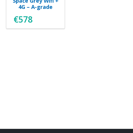
Space Grey Wifi +
4G – A-grade
€
578