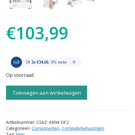
€
103,99
Of
3x €34,66
, 0% rente
Op voorraad
Toevoegen aan winkelwagen
Artikelnummer:
CSAZ-430W-DF2
Categorieën:
Componenten
,
Computerbehuizingen
Tag:
New