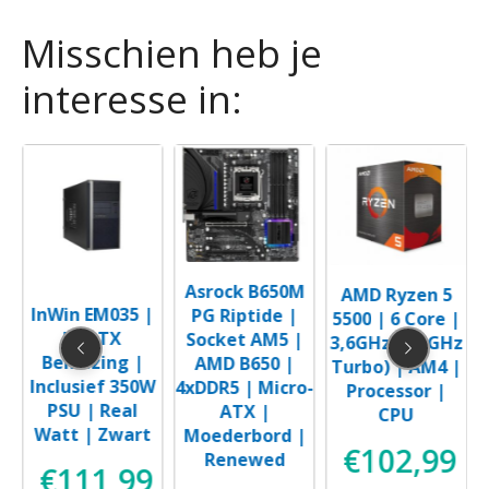
Misschien heb je
interesse in:
Asrock B650M
AMD Ryzen 5
InWin EM035 |
PG Riptide |
5500 | 6 Core |
M-ATX
Socket AM5 |
3,6GHz (4,2GHz
z
Behuizing |
AMD B650 |
Turbo) | AM4 |
)
Inclusief 350W
4xDDR5 | Micro-
Processor |
PSU | Real
ATX |
CPU
Watt | Zwart
Moederbord |
€
102,99
Renewed
€
111,99