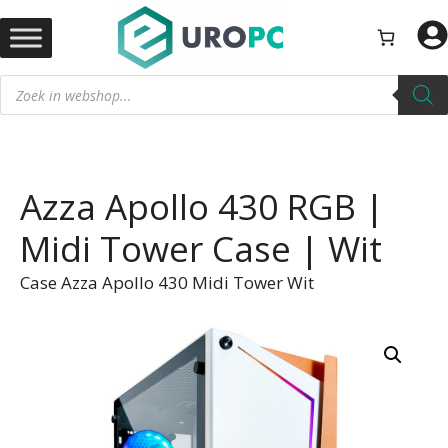
Ga
naar
de
Producten
inhoud
zoeken
Azza Apollo 430 RGB |
Midi Tower Case | Wit
Case Azza Apollo 430 Midi Tower Wit