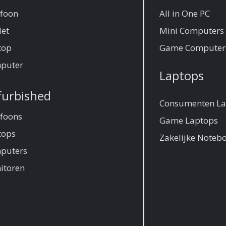
efoon
All in One PC
let
Mini Computers
top
Game Computer
puter
Laptops
furbished
Consumenten La
efoons
Game Laptops
tops
Zakelijke Noteb
puters
itoren