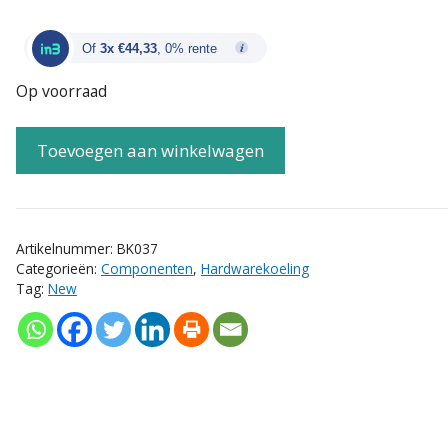
Of
3x €44,33
, 0% rente
Op voorraad
Toevoegen aan winkelwagen
Artikelnummer:
BK037
Categorieën:
Componenten
,
Hardwarekoeling
Tag:
New