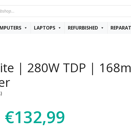
MPUTERS
LAPTOPS
REFURBISHED
REPARAT
 Elite | 280W TDP | 1
er
)
€
132,99