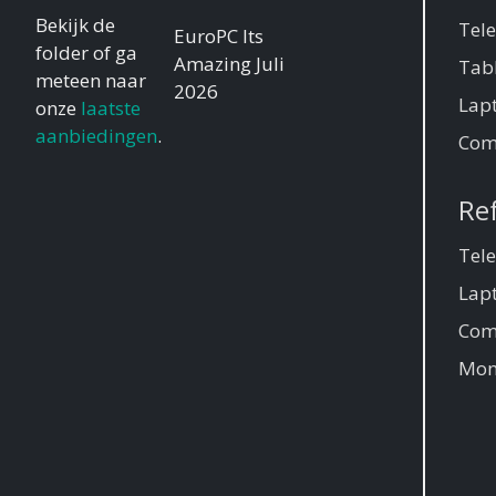
Bekijk de
Tel
EuroPC Its
folder of ga
Amazing Juli
Tab
meteen naar
2026
Lap
onze
laatste
aanbiedingen
.
Com
Re
Tel
Lap
Com
Mon