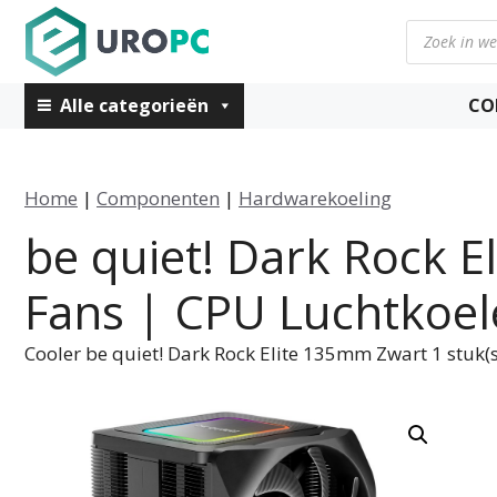
Ga
Producten
naar
zoeken
de
inhoud
Alle categorieën
CO
Home
|
Componenten
|
Hardwarekoeling
be quiet! Dark Rock
Fans | CPU Luchtkoel
Cooler be quiet! Dark Rock Elite 135mm Zwart 1 stuk(s