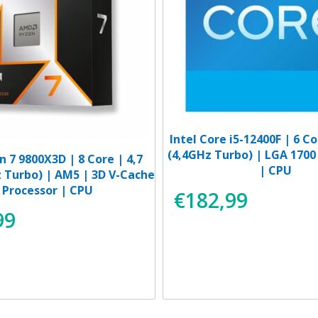
Intel Core i5-12400F | 6 C
(4,4GHz Turbo) | LGA 1700
 7 9800X3D | 8 Core | 4,7
| CPU
 Turbo) | AM5 | 3D V-Cache
 Processor | CPU
€
182,99
99