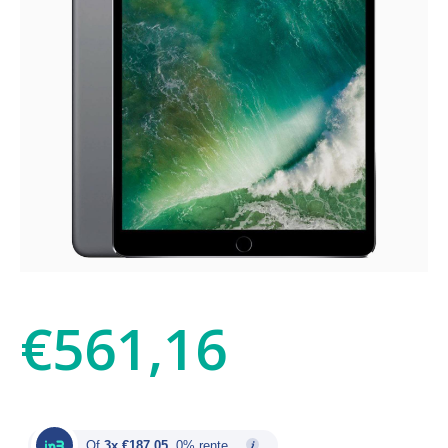
€
561,16
Of
3x €187,05
, 0% rente