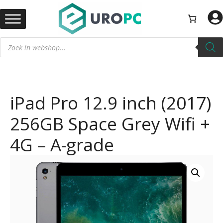
Ga
naar
de
Producten
inhoud
zoeken
iPad Pro 12.9 inch (2017)
256GB Space Grey Wifi +
4G – A-grade