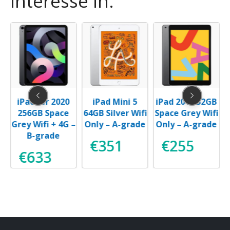
interesse in:
iPad Air 2020
iPad Mini 5
iPad 2019 32GB
i
256GB Space
64GB Silver Wifi
Space Grey Wifi
e
Grey Wifi + 4G –
Only – A-grade
Only – A-grade
B-grade
€
351
€
255
€
633