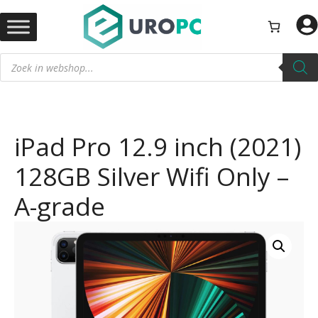
Ga
naar
de
Producten
inhoud
zoeken
iPad Pro 12.9 inch (2021)
128GB Silver Wifi Only –
A-grade