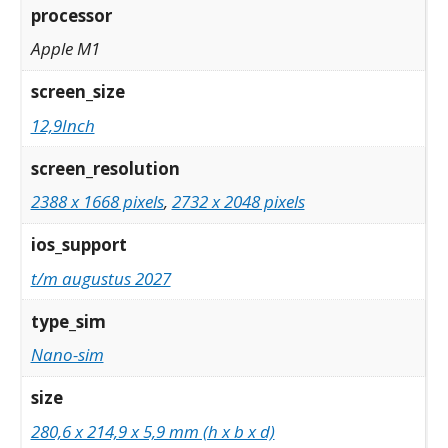
processor
Apple M1
screen_size
12,9Inch
screen_resolution
2388 x 1668 pixels
,
2732 x 2048 pixels
ios_support
t/m augustus 2027
type_sim
Nano-sim
size
280,6 x 214,9 x 5,9 mm (h x b x d)