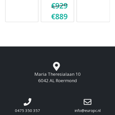
€
929
€
889
Oorspronkelijke
Huidige
prijs
prijs
was:
is:
€929.
€889.
Maria Theresialaan 10
6042 AL Roermond
0475 350 357
info@europc.nl