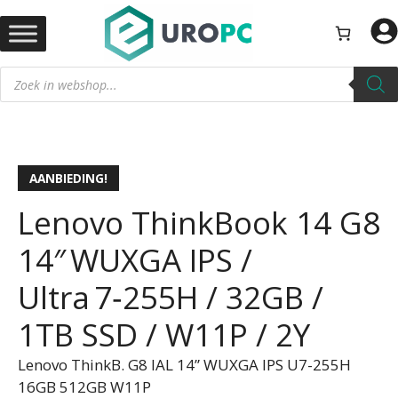
Ga
naar
de
Producten
inhoud
zoeken
AANBIEDING!
Lenovo ThinkBook 14 G8
14″ WUXGA IPS /
Ultra 7‑255H / 32GB /
1TB SSD / W11P / 2Y
Lenovo ThinkB. G8 IAL 14” WUXGA IPS U7-255H
16GB 512GB W11P