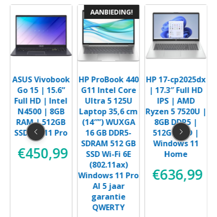
AANBIEDING!
ll
ASUS Vivobook
HP ProBook 440
HP 17-cp2025dx
Go 15 | 15.6”
G11 Intel Core
| 17.3″ Full HD
U
Full HD | Intel
Ultra 5 125U
IPS | AMD
N4500 | 8GB
Laptop 35,6 cm
Ryzen 5 7520U |
RAM | 512GB
(14″”) WUXGA
8GB DDR5 |
I
SSD | W11 Pro
16 GB DDR5-
512GB SSD |
|
SDRAM 512 GB
Windows 11
€
450,99
SSD Wi-Fi 6E
Home
(802.11ax)
€
636,99
9
Windows 11 Pro
AI 5 jaar
garantie
QWERTY