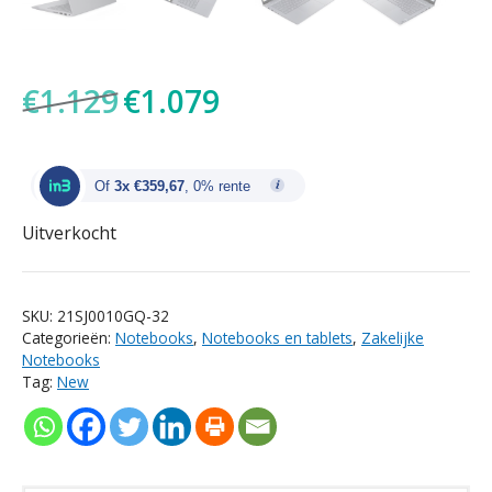
Oorspronkelijke
Huidige
€
1.129
€
1.079
prijs
prijs
was:
is:
€1.129.
€1.079.
Of
3x €359,67
, 0% rente
Uitverkocht
SKU:
21SJ0010GQ-32
Categorieën:
Notebooks
,
Notebooks en tablets
,
Zakelijke
Notebooks
Tag:
New