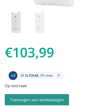
€
103,99
Of
3x €34,66
, 0% rente
Op voorraad
Toevoegen aan winkelwagen