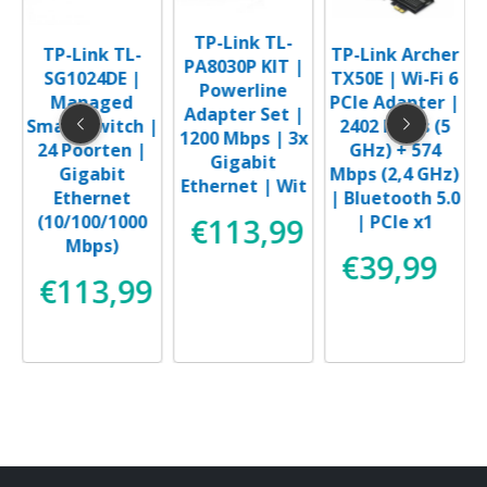
TP-Link TL-
TP-Link TL-
TP-Link Archer
PA8030P KIT |
SG1024DE |
TX50E | Wi-Fi 6
Powerline
U
d
Managed
PCIe Adapter |
Adapter Set |
Smart Switch |
2402 Mbps (5
1200 Mbps | 3x
24 Poorten |
GHz) + 574
Gigabit
Gigabit
Mbps (2,4 GHz)
Ethernet | Wit
Ethernet
| Bluetooth 5.0
|
(10/100/1000
| PCIe x1
€
113,99
Mbps)
€
39,99
)
€
113,99
9