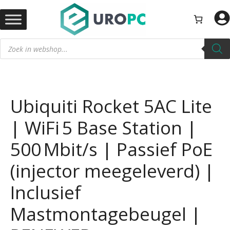
Ga
naar
de
Producten
inhoud
zoeken
Ubiquiti Rocket 5AC Lite
| WiFi 5 Base Station |
500 Mbit/s | Passief PoE
(injector meegeleverd) |
Inclusief
Mastmontagebeugel |