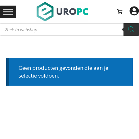
Ga
naar
de
Producten
inhoud
zoeken
Geen producten gevonden die aan je
selectie voldoen.