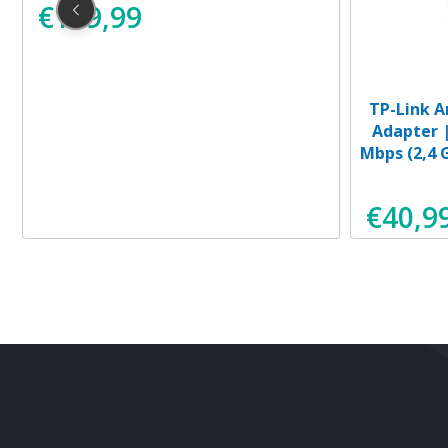
€
109,99
TP-Link A
Adapter |
Mbps (2,4 
€
40,9