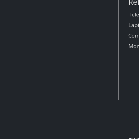
Re
Tel
Lap
Com
Mon