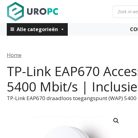
Ga
Producten
naar
zoeken
de
inhoud
Alle categorieën
CO
Home
TP-Link EAP670 Access
5400 Mbit/s | Inclus
TP-Link EAP670 draadloos toegangspunt (WAP) 5400 