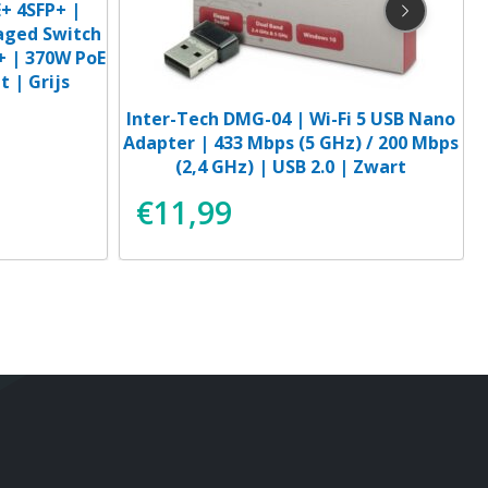
+ 4SFP+ |
aged Switch
P+ | 370W PoE
 | Grijs
Inter-Tech DMG-04 | Wi-Fi 5 USB Nano
Adapter | 433 Mbps (5 GHz) / 200 Mbps
(2,4 GHz) | USB 2.0 | Zwart
€
11,99