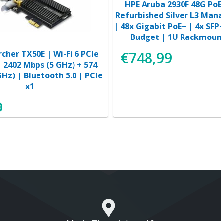
HPE Aruba 2930F 48G PoE
Refurbished Silver L3 Man
| 48x Gigabit PoE+ | 4x SF
Budget | 1U Rackmount
rcher TX50E | Wi-Fi 6 PCIe
€
748,99
 2402 Mbps (5 GHz) + 574
GHz) | Bluetooth 5.0 | PCIe
x1
9