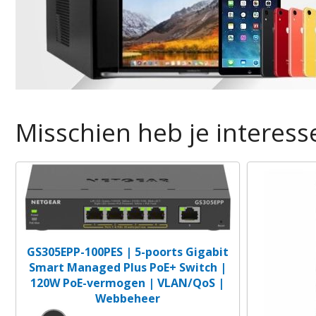
Misschien heb je interesse
GS305EPP-100PES | 5-poorts Gigabit
Smart Managed Plus PoE+ Switch |
120W PoE-vermogen | VLAN/QoS |
Webbeheer
h