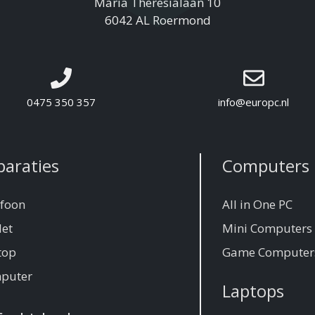
Maria Theresialaan 10
6042 AL Roermond
0475 350 357
info@europc.nl
paraties
Computers
efoon
All in One PC
let
Mini Computers
top
Game Computer
puter
Laptops