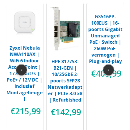
GS516PP-
100EUS | 16-
poorts Gigabit
Unmanaged
PoE+ Switch |
Zyxel Nebula
260W PoE-
NWA110AX |
vermogen |
WiFi 6 Indoor
Plug-and-play
HPE 817753-
|
Access Point |
B21-GEN |
€
403,99
1775 Mbit/s |
10/25GbE 2-
PoE+ / 12 V DC |
poorts SFP28
Inclusief
Netwerkadapt
Montagebeuge
er | PCIe 3.0 x8
l
| Refurbished
9
€
215,99
€
142,99