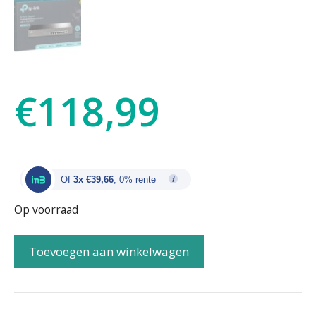
€
118,99
Of
3x €39,66
, 0% rente
Op voorraad
Toevoegen aan winkelwagen